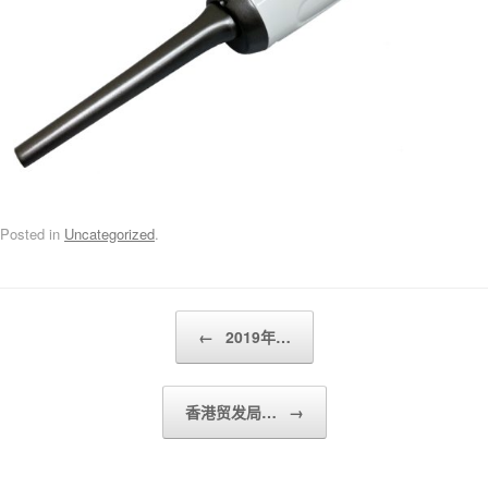
Posted in
Uncategorized
.
Post navigation
←
2019年…
香港贸发局…
→