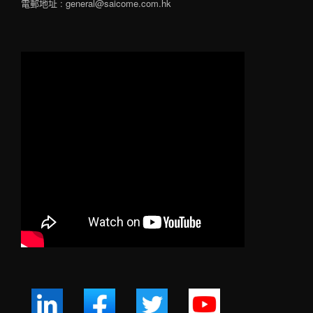
電郵地址 : general@saicome.com.hk