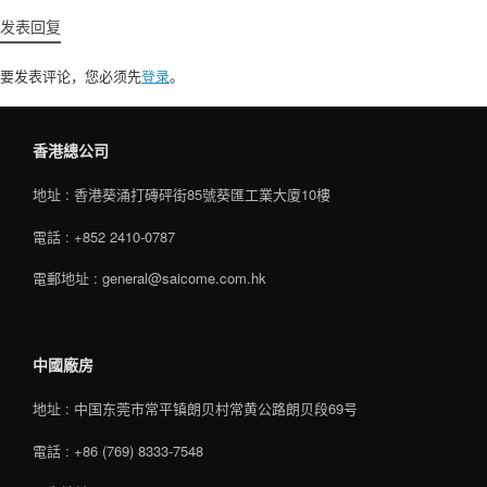
发表回复
要发表评论，您必须先
登录
。
香港總公司
地址 : 香港葵涌打磚砰街85號葵匯工業大廈10樓
電話 : +852 2410-0787
電郵地址 : general@saicome.com.hk
中國廠房
地址 : 中国东莞市常平镇朗贝村常黄公路朗贝段69号
電話 : +86 (769) 8333-7548