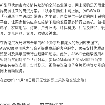
新型冠状病毒病疫情持续影响全球商业活动，网上采购是无阻业
界商贸往来的商贸方案。「秋季采购汇丨网上展」(ASWO) 以
「互联新世界跨越新常态」为主题，再次提供一站式的网上采购
平台，让买家和供应商在疫情下继续发掘更多跨行业商机，包括
电子、家庭用品、灯饰、户外照明、环保科技、礼品及赠品、玩
具、婴儿用品、文具、眼镜及钟表。
在香港贸发局遍布全球的50个办事处和庞大的数据库支援下，
ASWO展览团队为与会者提供卓越的客户服务、预先安排优质商
贸配对及揭示最新行业趋势和动态。此外，ASWO会继续运用AI
智能商贸配对平台「商对易」(Click2Match) 为买家和供应商提
供备有会议安排、实时聊天、视像会议及电子名片互换等功能的
网上自助服务。
在2020年11月16日展开无忧的网上采购及交流之旅！
2020 全新產品 ── 空气除尘器