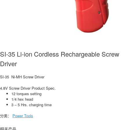
SI-35 Li-ion Cordless Rechargeable Screw
Driver
SI-35 Ni-MH Screw Driver
4.8V Screw Driver Product Spec.
12 torques setting
1/4 hex head
3 – 5 Hrs. charging time
分类：
Power Tools
相关产品