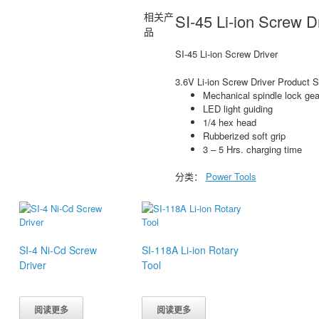
相关产
SI-45 Li-ion Screw D
品
SI-45 Li-ion Screw Driver
3.6V Li-ion Screw Driver Product 
Mechanical spindle lock gea
LED light guiding
1/4 hex head
Rubberized soft grip
3 – 5 Hrs. charging time
分类：
Power Tools
SI-4 Ni-Cd Screw
SI-118A Li-ion Rotary
Driver
Tool
阅读更多
阅读更多