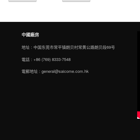
中國廠房
地址 : 中国东莞市常平镇朗贝村常黄公路朗贝段69号
電話 : +86 (769) 8333-7548
電郵地址 : general@saicome.com.hk