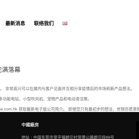
最新消息
联络我们
日完满落幕
结束。 非常高兴可以在展内与客户见面并互相分享疫情后的市场和新产品想法。
多功能电钻、小型吹风机、宠物产品和电动清洁擦。
icome.com.hk 获取最新电子版公司简介。 即使您只有最初步的想法，世锦亦
中國廠房
地址 : 中国东莞市常平镇朗贝村常黄公路朗贝段69号