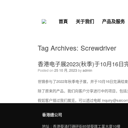
Skip
to
content
首頁
关于我们
产品及服务
Tag Archives:
Screwdriver
香港电子展2023(秋季)于10月16
Posted on
25 10 月, 2023
by
admin
世锦参与了2022年秋季电子展，并于10月16日完满
除了原来的产品，我们向客户分享进行中的项目，包括
假如客户错过我们展览，可以透过电邮 inquiry@sa
香港總公司
地址 : 香港葵涌打磚砰街85號葵匯工業大廈10樓