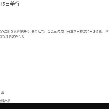
-16日舉行
现诚邀客户届时到访世锦展位 (展位编号: 1C-G36)见面并分享各自现况和市场
有兴趣的客户会谈
工具
他新产品