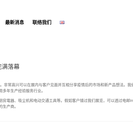
最新消息
联络我们
日完满落幕
满结束。非常高兴可以在展内与客户见面并互相分享疫情后的市场和新产品想法。
用多年生产经验服务行业。
房電器、吸尘机和电动交通工具等。假如客户错过我们展览，可以透过电邮inquiry
的生产商。