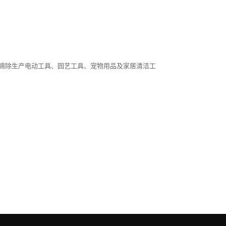
讯息。世锦除生产电动工具、园艺工具、宠物用品及家居清洁工