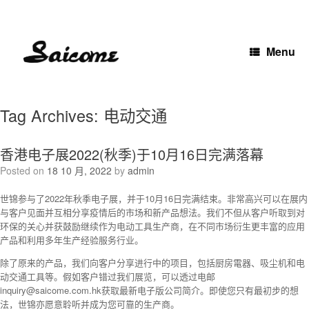
Skip
to
content
Menu
Tag Archives:
电动交通
香港电子展2022(秋季)于10月16日完满落幕
Posted on
18 10 月, 2022
by
admin
世锦参与了2022年秋季电子展，并于10月16日完满结束。非常高兴可以在展内
与客户见面并互相分享疫情后的市场和新产品想法。我们不但从客户听取到对
环保的关心并获鼓励继续作为电动工具生产商，在不同市场衍生更丰富的应用
产品和利用多年生产经验服务行业。
除了原来的产品，我们向客户分享进行中的
项
目，包括厨房電器、吸尘机和电
动交通工具等。假如客户错过我们展览，可以透过电邮
inquiry@saicome.com.hk获取最新电子版公司简介。即使您只有
最
初步的想
法，世锦亦愿意聆听并成为您可靠的生产商。