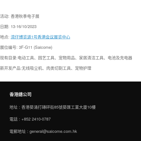
活动: 香港秋季电子展
日期: 13-16/10/2023
地点:
湾仔博览道1号香港会议展览中心
展位编号: 3F-G11 (Saicome)
现有目录:电动工具、园艺工具、宠物用品、家居清洁工具、电池及充电器
新开发产品:无线吸尘机、肉类切割工具、宠物护理
香港總公司
地址 : 香港葵涌打磚砰街85號葵匯工業大廈10樓
電話 : +852 2410-0787
電郵地址 : general@saicome.com.hk