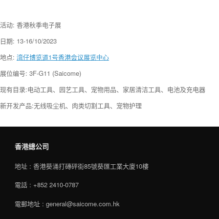
活动: 香港秋季电子展
日期: 13-16/10/2023
地点:
湾仔博览道1号香港会议展览中心
展位编号: 3F-G11 (Saicome)
现有目录:电动工具、园艺工具、宠物用品、家居清洁工具、电池及充电器
新开发产品:无线吸尘机、肉类切割工具、宠物护理
香港總公司
地址 : 香港葵涌打磚砰街85號葵匯工業大廈10樓
電話 : +852 2410-0787
電郵地址 : general@saicome.com.hk