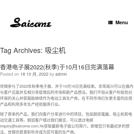
Skip
to
content
Menu
Tag Archives:
吸尘机
香港电子展2022(秋季)于10月16日完满落幕
Posted on
18 10 月, 2022
by
admin
世锦参与了2022年秋季电子展，并于10月16日完满结束。非常高兴可以在展内
与客户见面并互相分享疫情后的市场和新产品想法。我们不但从客户听取到对
环保的关心并获鼓励继续作为电动工具生产商，在不同市场衍生更丰富的应用
产品和利用多年生产经验服务行业。
除了原来的产品，我们向客户分享进行中的
项
目，包括厨房電器、吸尘机和电
动交通工具等。假如客户错过我们展览，可以透过电邮
inquiry@saicome.com.hk获取最新电子版公司简介。即使您只有
最
初步的想
法，世锦亦愿意聆听并成为您可靠的生产商。