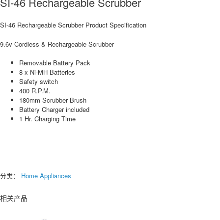
SI-46 Rechargeable Scrubber
SI-46 Rechargeable Scrubber Product Specification
9.6v Cordless & Rechargeable Scrubber
Removable Battery Pack
8 x Ni-MH Batteries
Safety switch
400 R.P.M.
180mm Scrubber Brush
Battery Charger included
1 Hr. Charging Time
分类：
Home Appliances
相关产品